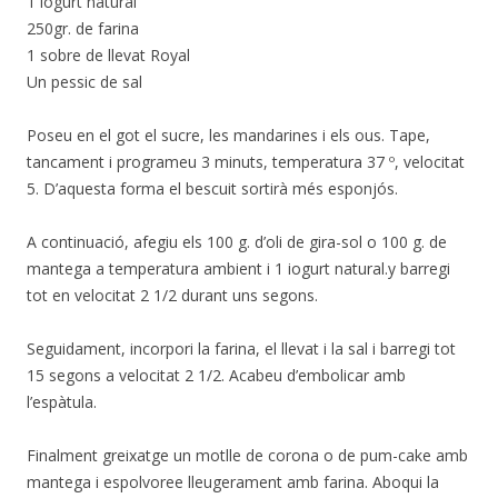
1 iogurt natural
250gr. de farina
1 sobre de llevat Royal
Un pessic de sal
Poseu en el got el sucre, les mandarines i els ous. Tape,
tancament i programeu 3 minuts, temperatura 37 º, velocitat
5. D’aquesta forma el bescuit sortirà més esponjós.
A continuació, afegiu els 100 g. d’oli de gira-sol o 100 g. de
mantega a temperatura ambient i 1 iogurt natural.y barregi
tot en velocitat 2 1/2 durant uns segons.
Seguidament, incorpori la farina, el llevat i la sal i barregi tot
15 segons a velocitat 2 1/2. Acabeu d’embolicar amb
l’espàtula.
Finalment greixatge un motlle de corona o de pum-cake amb
mantega i espolvoree lleugerament amb farina. Aboqui la